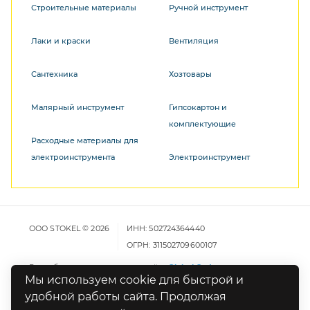
Строительные материалы
Ручной инструмент
Лаки и краски
Вентиляция
Сантехника
Хозтовары
Малярный инструмент
Гипсокартон и
комплектующие
Расходные материалы для
электроинструмента
Электроинструмент
ООО STOKEL © 2026
ИНН: 502724364440
ОГРН: 311502709600107
Разработка и продвижение сайта
Global Code
Мы используем cookie для быстрой и
удобной работы сайта. Продолжая
Карта сайта