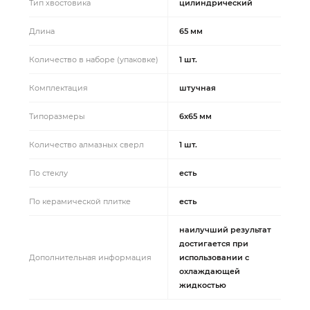
Тип хвостовика
цилиндрический
Длина
65 мм
Количество в наборе (упаковке)
1 шт.
Комплектация
штучная
Типоразмеры
6x65 мм
Количество алмазных сверл
1 шт.
По стеклу
есть
По керамической плитке
есть
наилучший результат
достигается при
Дополнительная информация
использовании с
охлаждающей
жидкостью