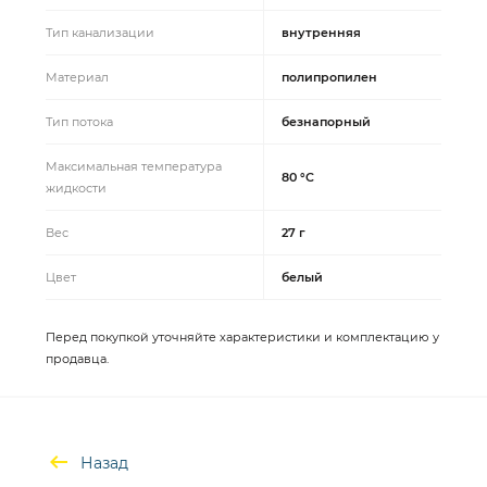
Тип канализации
внутренняя
Материал
полипропилен
Тип потока
безнапорный
Максимальная температура
80 °C
жидкости
Вес
27 г
Цвет
белый
Перед покупкой уточняйте характеристики и комплектацию у
продавца.
Назад