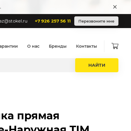
.
az@stokel.ru
+7 926 257 56 11
Перезвоните мне
арантии
О нас
Бренды
Контакты
НАЙТИ
ка прямая
е-Наружная TIM