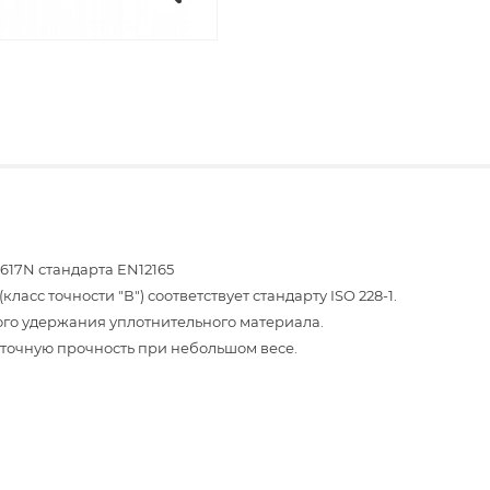
17N стандарта EN12165
асс точности "В") соответствует стандарту ISO 228-1.
го удержания уплотнительного материала.
аточную прочность при небольшом весе.