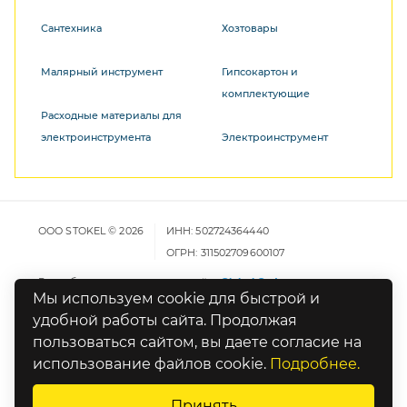
Сантехника
Хозтовары
Малярный инструмент
Гипсокартон и
комплектующие
Расходные материалы для
электроинструмента
Электроинструмент
ООО STOKEL © 2026
ИНН: 502724364440
ОГРН: 311502709600107
Разработка и продвижение сайта
Global Code
Мы используем cookie для быстрой и
удобной работы сайта. Продолжая
Карта сайта
пользоваться сайтом, вы даете согласие на
Политика конфиденциальности
использование файлов cookie.
Подробнее.
Оставьте отзыв о работе сайта
Принять