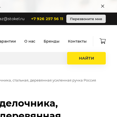
.
az@stokel.ru
+7 926 257 56 11
Перезвоните мне
арантии
О нас
Бренды
Контакты
НАЙТИ
чника, стальная, деревянная усиленная ручка Россия
делочника,
 деревянная