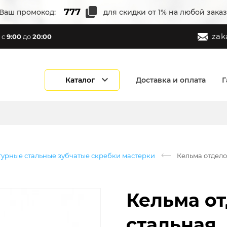
Ваш промокод:
для скидки от 1% на любой заказ
zak
с
9:00
до
20:00
Каталог
Доставка и оплата
Г
турные стальные зубчатые скребки мастерки
Кельма отдело
Кельма от
стальная,