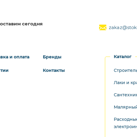
оставим сегодня
zakaz@stoke
Каталог
вка и оплата
Бренды
нтии
Контакты
Строител
Лаки и кр
Сантехни
Малярный
Расходны
электрои