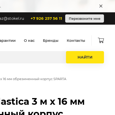
.
az@stokel.ru
+7 926 257 56 11
Перезвоните мне
арантии
О нас
Бренды
Контакты
НАЙТИ
 м х 16 мм обрезиненный корпус SPARTA
astica 3 м х 16 мм
нный корпус