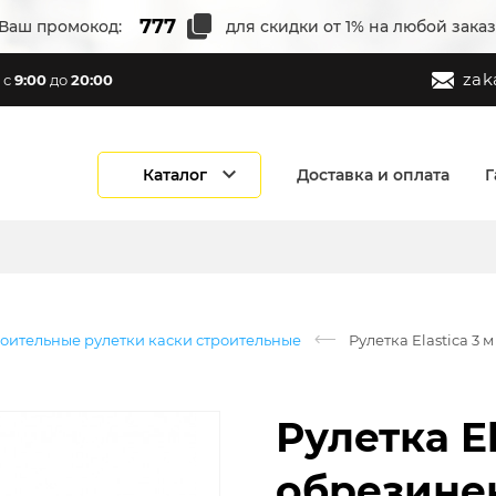
Ваш промокод:
для скидки от 1% на любой заказ
zak
с
9:00
до
20:00
Каталог
Доставка и оплата
Г
оительные рулетки каски строительные
Рулетка Elastica 3
Рулетка El
обрезине