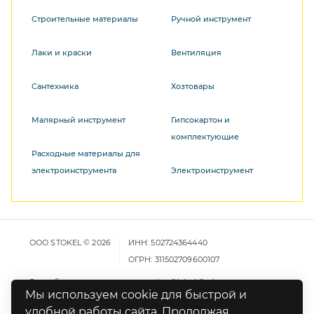
Строительные материалы
Ручной инструмент
Лаки и краски
Вентиляция
Сантехника
Хозтовары
Малярный инструмент
Гипсокартон и
комплектующие
Расходные материалы для
электроинструмента
Электроинструмент
ООО STOKEL © 2026
ИНН: 502724364440
ОГРН: 311502709600107
Разработка и продвижение сайта
Global Code
Мы используем cookie для быстрой и
удобной работы сайта. Продолжая
Карта сайта