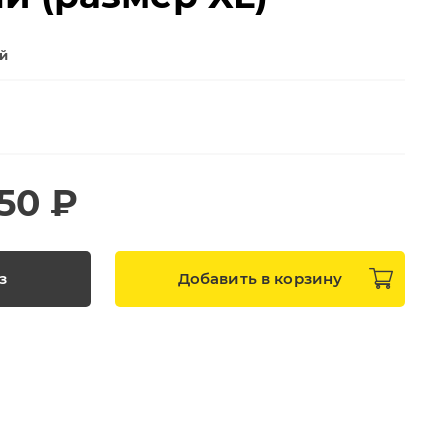
ей
150 ₽
з
Добавить в
корзину