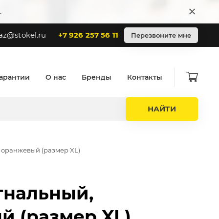
.
az@stokel.ru
+7 926 257 56 11
Перезвоните мне
арантии
О нас
Бренды
Контакты
НАЙТИ
 оранжевый (размер XL)
гнальный,
й (размер XL)