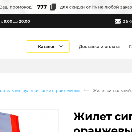
Ваш промокод:
для скидки от 1% на любой заказ
zak
с
9:00
до
20:00
Каталог
Доставка и оплата
Г
оительные рулетки каски строительные
Жилет сигнальный,
Жилет си
оранжевы