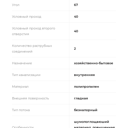
Угол
67
Условный проход
40
Условный проход второго
40
отверстия
Количество раструбных
2
соединений
Назначение
хозяйственно-бытовое
Тип канализации
внутренняя
Материал
полипропилен
Внешняя поверхность
гладкая
Тип потока
безнапорный
шумопоглощаюший
Особенности
материал, повышенная