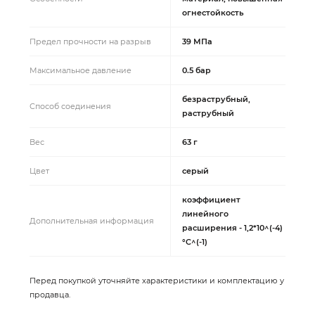
огнестойкость
Предел прочности на разрыв
39 МПа
Максимальное давление
0.5 бар
безраструбный,
Способ соединения
раструбный
Вес
63 г
Цвет
серый
коэффициент
линейного
Дополнительная информация
расширения - 1,2*10^(-4)
°C^(-1)
Перед покупкой уточняйте характеристики и комплектацию у
продавца.