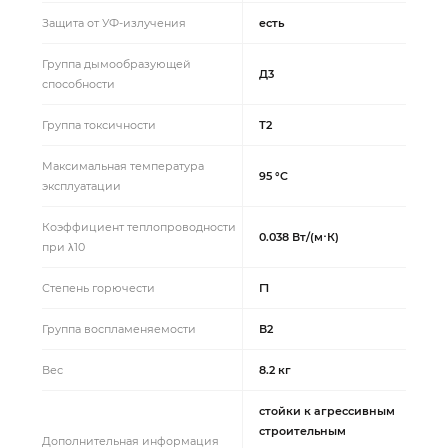
Защита от УФ-излучения
есть
Группа дымообразующей
Д3
способности
Группа токсичности
Т2
Максимальная температура
95 °C
эксплуатации
Коэффициент теплопроводности
0.038 Вт/(м⋅К)
при λ10
Степень горючести
Г1
Группа воспламеняемости
В2
Вес
8.2 кг
стойки к агрессивным
строительным
Дополнительная информация