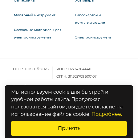
Сантехника
Хозтовары
Малярный инструмент
Гипсокартон и
комплектующие
Расходные материалы для
электроинструмента
Электроинструмент
ООО STOKEL © 2026
ИНН: 502724364440
ОГРН: 311502709600107
Разработка и продвижение сайта
Global Code
Мы используем cookie для быстрой и
удобной работы сайта. Продолжая
Карта сайта
пользоваться сайтом, вы даете согласие на
Политика конфиденциальности
использование файлов cookie.
Подробнее.
Оставьте отзыв о работе сайта
Принять