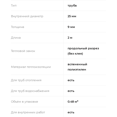
Тип
труба
Внутренний диаметр
25 мм
Толщина
9 мм
Длина
2 м
продольный разрез
Тепловой замок
(без клея)
вспененный
Материал теплоизоляции
полиэтилен
Для труб отопления
есть
Для труб водоснабжения
есть
Объём в упаковке
0.48 м³
Для внутренних работ
есть