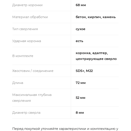
Диаметр коронки
68 мм
Материал обработки
бетон, кирпич, камень
Тип сверления
сухое
Ударная коронка
есть
коронка, адаптер,
В комплекте
центрирующее сверло
Хвостовик / соединение
SDS+, M22
Длина
72 мм
Максимальная глубина
52 мм
сверления
Диаметр сверла
8 мм
Перед покупкой уточняйте характеристики и комплектацию у