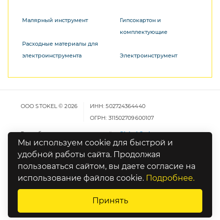
Малярный инструмент
Гипсокартон и
комплектующие
Расходные материалы для
электроинструмента
Электроинструмент
ООО STOKEL © 2026
ИНН: 502724364440
ОГРН: 311502709600107
Разработка и продвижение сайта
Global Code
Мы используем cookie для быстрой и
удобной работы сайта. Продолжая
Карта сайта
пользоваться сайтом, вы даете согласие на
Политика конфиденциальности
использование файлов cookie.
Подробнее.
Оставьте отзыв о работе сайта
Принять