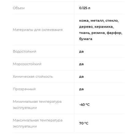
Объем
0.125 л
кожа, металл, стекло,
дерево, керамика,
Материалы для склеивания
ткань, резина, фарфор,
бумага
Водостойкий
да
Морозостойкий
да
Химическая стойкость
да
Прозрачный
да
Минимальная температура
-40 °C
эксплуатации
Максимальная температура
70 °C
эксплуатации