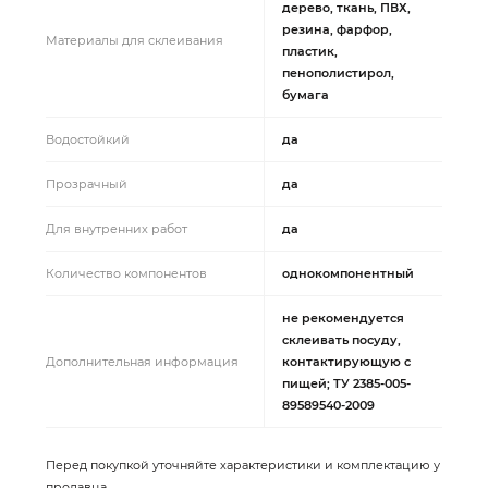
дерево, ткань, ПВХ,
резина, фарфор,
Материалы для склеивания
пластик,
пенополистирол,
бумага
Водостойкий
да
Прозрачный
да
Для внутренних работ
да
Количество компонентов
однокомпонентный
не рекомендуется
склеивать посуду,
Дополнительная информация
контактирующую с
пищей; ТУ 2385-005-
89589540-2009
Перед покупкой уточняйте характеристики и комплектацию у
продавца.