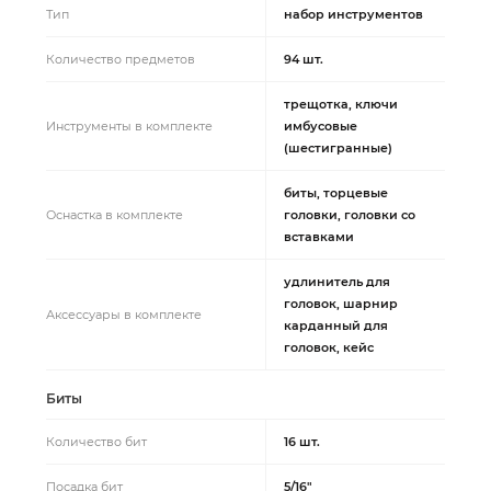
Тип
набор инструментов
Количество предметов
94 шт.
трещотка, ключи
Инструменты в комплекте
имбусовые
(шестигранные)
биты, торцевые
Оснастка в комплекте
головки, головки со
вставками
удлинитель для
головок, шарнир
Аксессуары в комплекте
карданный для
головок, кейс
Биты
Количество бит
16 шт.
Посадка бит
5/16"