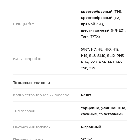
крестообразный (PH),
крестообразный (PZ),
Шлицы бит
прямой (SL),
шестигранный (H/HEX),
Torx (T/TX)
5/16": H7, H8, H10, H12,
H14, SL8, SL10, SL12, PH3,
Биты подробно
PH4, PZ3, PZ4, T40, T45,
T50, T55
Торцевые головки
Количество торцевых головок
62 шт.
торцевые, удлинённые,
Тип головок
свечные, со вставками
Наконечник головок
6-гранный
Посадка головок
½", ¼"