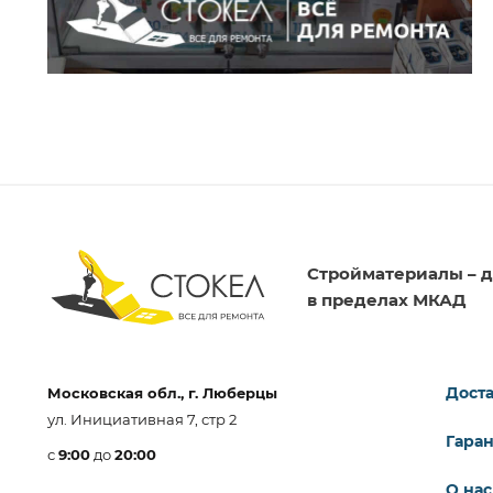
Стройматериалы – д
в пределах МКАД
Доста
Московская обл., г. Люберцы
ул. Инициативная 7, стр 2
Гара
с
9:00
до
20:00
О нас