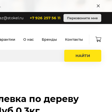
.
az@stokel.ru
+7 926 257 56 11
Перезвоните мне
арантии
О нас
Бренды
Контакты
НАЙТИ
левка по дереву
уб 0,3кг