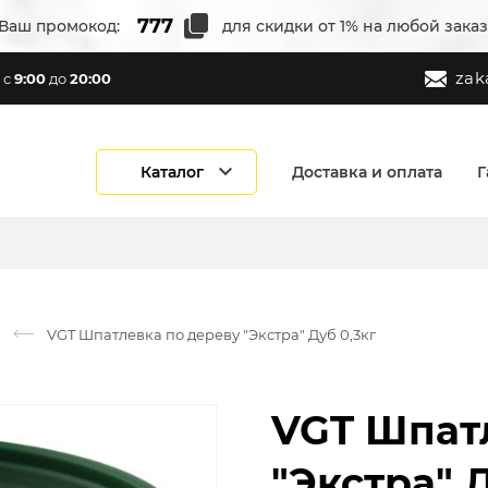
Ваш промокод:
для скидки от 1% на любой заказ
zak
с
9:00
до
20:00
Каталог
Доставка и оплата
Г
VGT Шпатлевка по дереву "Экстра" Дуб 0,3кг
VGT Шпат
"Экстра" Д