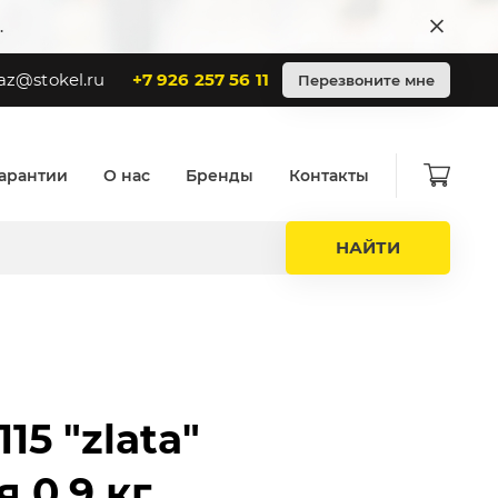
.
az@stokel.ru
+7 926 257 56 11
Перезвоните мне
арантии
О нас
Бренды
Контакты
НАЙТИ
15 "zlata"
 0.9 кг