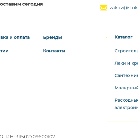
оставим сегодня
zakaz@stoke
Каталог
вка и оплата
Бренды
нтии
Контакты
Строител
Лаки и кр
Сантехни
Малярный
Расходны
электрои
ОГРН: 311502709600107