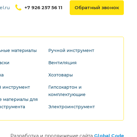
l.ru
+7 926 257 56 11
Обратный звонок
ьные материалы
Ручной инструмент
аски
Вентиляция
ка
Хозтовары
 инструмент
Гипсокартон и
комплектующие
е материалы для
нструмента
Электроинструмент
Разработка и продвижение сайта
Global Code