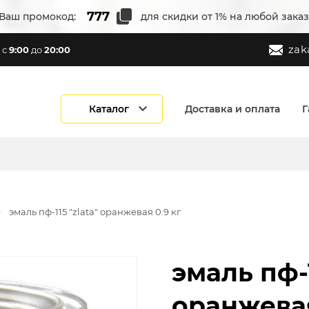
Ваш промокод:
для скидки от 1% на любой заказ
zak
с
9:00
до
20:00
Каталог
Доставка и оплата
Г
эмаль пф-115 "zlata" оранжевая 0.9 кг
эмаль пф-1
оранжевая