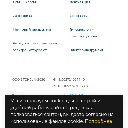
Лаки и краски
Вентиляция
Сантехника
Хозтовары
Малярный инструмент
Гипсокартон и
комплектующие
Расходные материалы для
электроинструмента
Электроинструмент
ООО STOKEL © 2026
ИНН: 502724364440
ОГРН: 311502709600107
Разработка и продвижение сайта
Global Code
Мы используем cookie для быстрой и
удобной работы сайта. Продолжая
Карта сайта
пользоваться сайтом, вы даете согласие на
Политика конфиденциальности
использование файлов cookie.
Подробнее.
Оставьте отзыв о работе сайта