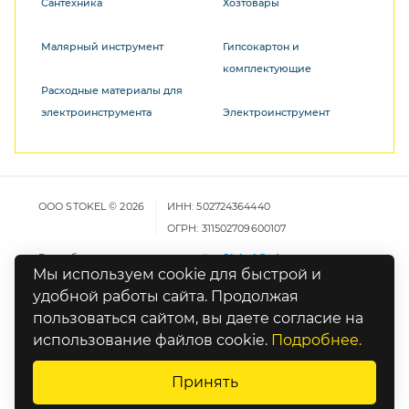
Сантехника
Хозтовары
Малярный инструмент
Гипсокартон и
комплектующие
Расходные материалы для
электроинструмента
Электроинструмент
ООО STOKEL © 2026
ИНН: 502724364440
ОГРН: 311502709600107
Разработка и продвижение сайта
Global Code
Мы используем cookie для быстрой и
удобной работы сайта. Продолжая
Карта сайта
пользоваться сайтом, вы даете согласие на
Политика конфиденциальности
использование файлов cookie.
Подробнее.
Оставьте отзыв о работе сайта
Принять