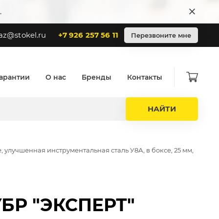
.
az@stokel.ru
+7 926 257 56 11
Перезвоните мне
арантии
О нас
Бренды
Контакты
НАЙТИ
улучшенная инструментальная сталь У8А, в боксе, 25 мм,
УБР "ЭКСПЕРТ"