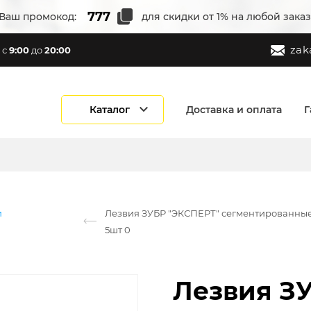
Ваш промокод:
для скидки от 1% на любой заказ
zak
с
9:00
до
20:00
Каталог
Доставка и оплата
Г
и
Лезвия ЗУБР "ЭКСПЕРТ" сегментированные, 
5шт 0
Лезвия З