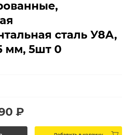
рованные,
ая
тальная сталь У8А,
5 мм, 5шт 0
190 ₽
з
Добавить в
корзину