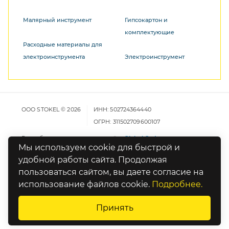
Малярный инструмент
Гипсокартон и
комплектующие
Расходные материалы для
электроинструмента
Электроинструмент
ООО STOKEL © 2026
ИНН: 502724364440
ОГРН: 311502709600107
Разработка и продвижение сайта
Global Code
Мы используем cookie для быстрой и
удобной работы сайта. Продолжая
Карта сайта
пользоваться сайтом, вы даете согласие на
Политика конфиденциальности
использование файлов cookie.
Подробнее.
Оставьте отзыв о работе сайта
Принять