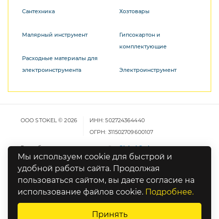
Сантехника
Хозтовары
Малярный инструмент
Гипсокартон и
комплектующие
Расходные материалы для
электроинструмента
Электроинструмент
ООО STOKEL © 2026
ИНН: 502724364440
ОГРН: 311502709600107
Разработка и продвижение сайта
Global Code
Мы используем cookie для быстрой и
удобной работы сайта. Продолжая
Карта сайта
пользоваться сайтом, вы даете согласие на
Политика конфиденциальности
использование файлов cookie.
Подробнее.
Оставьте отзыв о работе сайта
Принять