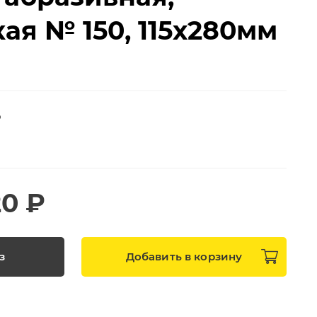
ая № 150, 115х280мм
Р
20 ₽
з
Добавить в
корзину