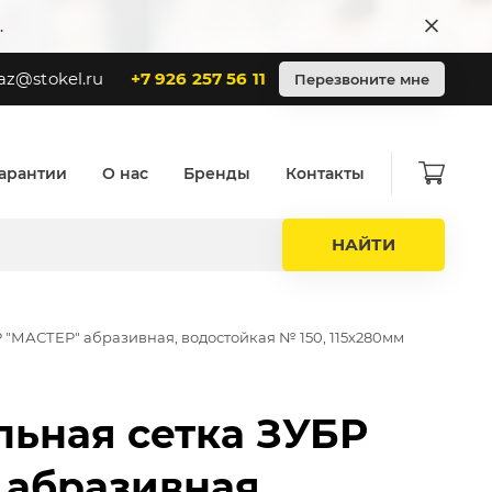
.
az@stokel.ru
+7 926 257 56 11
Перезвоните мне
арантии
О нас
Бренды
Контакты
НАЙТИ
"МАСТЕР" абразивная, водостойкая № 150, 115х280мм
ьная сетка ЗУБР
 абразивная,