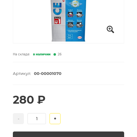
На складе:
в наличии
26
Артикул:
00-00001070
280 ₽
-
+