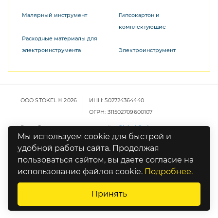
Малярный инструмент
Гипсокартон и
комплектующие
Расходные материалы для
электроинструмента
Электроинструмент
ООО STOKEL © 2026
ИНН: 502724364440
ОГРН: 311502709600107
Разработка и продвижение сайта
Global Code
Мы используем cookie для быстрой и
удобной работы сайта. Продолжая
Карта сайта
пользоваться сайтом, вы даете согласие на
Политика конфиденциальности
использование файлов cookie.
Подробнее.
Оставьте отзыв о работе сайта
Принять