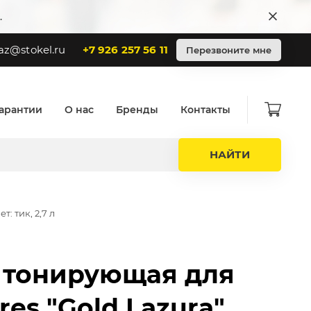
.
az@stokel.ru
+7 926 257 56 11
Перезвоните мне
арантии
О нас
Бренды
Контакты
НАЙТИ
: тик, 2,7 л
 тонирующая для
es "Gold Lazura",