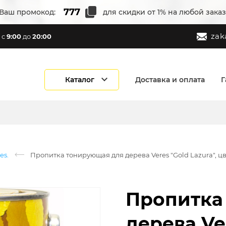
Ваш промокод:
для скидки от 1% на любой заказ
zak
с
9:00
до
20:00
Каталог
Доставка и оплата
Г
es.
Пропитка тонирующая для дерева Veres "Gold Lazura", цвет
Пропитка
дерева Ver