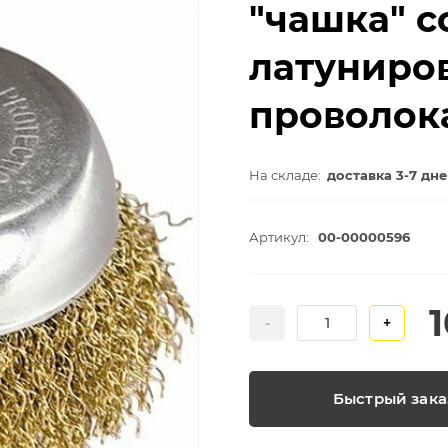
"чашка" с
латуниро
проволок
На складе:
доставка 3-7 дн
Артикул:
00-00000596
-
+
Быстрый зака