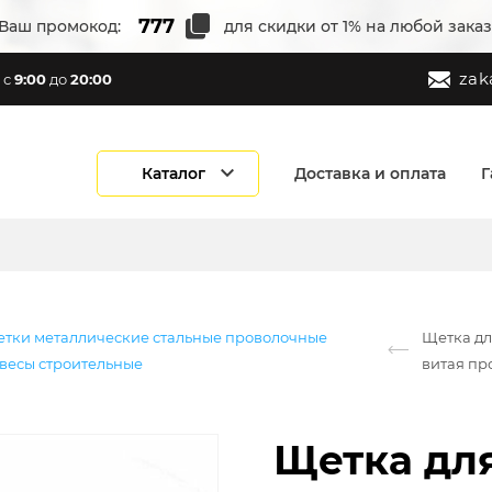
Ваш промокод:
для скидки от 1% на любой заказ
zak
с
9:00
до
20:00
Каталог
Доставка и оплата
Г
етки металлические стальные проволочные
Щетка дл
твесы строительные
витая пр
Щетка для