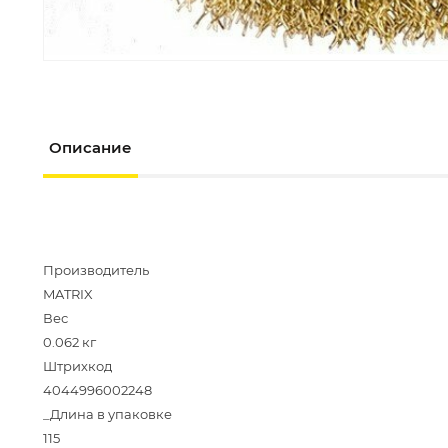
Описание
Производитель
MATRIX
Вес
0.062 кг
Штрихкод
4044996002248
_Длина в упаковке
115