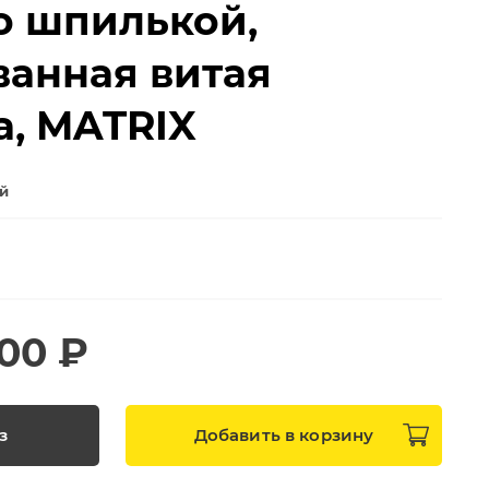
о шпилькой,
ванная витая
а, MATRIX
ей
100 ₽
з
Добавить в
корзину