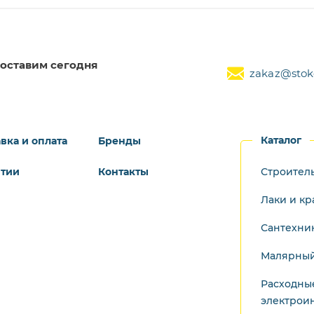
оставим сегодня
zakaz@stoke
Каталог
вка и оплата
Бренды
нтии
Контакты
Строител
Лаки и кр
Сантехни
Малярный
Расходны
электрои