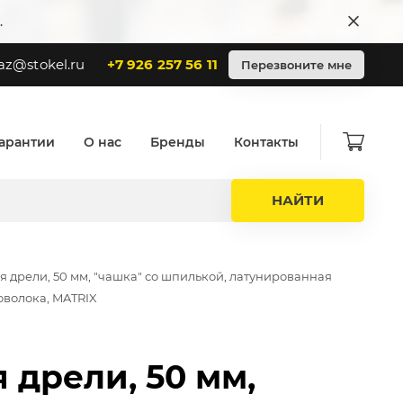
.
az@stokel.ru
+7 926 257 56 11
Перезвоните мне
арантии
О нас
Бренды
Контакты
НАЙТИ
я дрели, 50 мм, "чашка" со шпилькой, латунированная
оволока, MATRIX
 дрели, 50 мм,