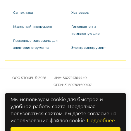
Сантехника
Хозтовары
Малярный инструмент
Гипсокартон и
комплектующие
Расходные материалы для
электроинструмента
Электроинструмент
ООО STOKEL © 2026
ИНН: 502724364440
ОГРН: 311502709600107
Разработка и продвижение сайта
Global Code
Мы используем cookie для быстрой и
удобной работы сайта. Продолжая
Карта сайта
пользоваться сайтом, вы даете согласие на
Политика конфиденциальности
использование файлов cookie.
Подробнее.
Оставьте отзыв о работе сайта