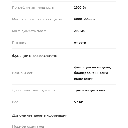
Потребляемая мощность
2300 Вт
Макс. частота вращения диска
6000 об/мин
Макс. диаметр диска
230 мм
Питание
от сети
Функции и возможности
фиксация шпинделя,
Возможности
блокировка кнопки
включения
Дополнительная рукоятка
трехпозиционная
Вес
5.3 кг
Дополнительная информация
Модификация (код