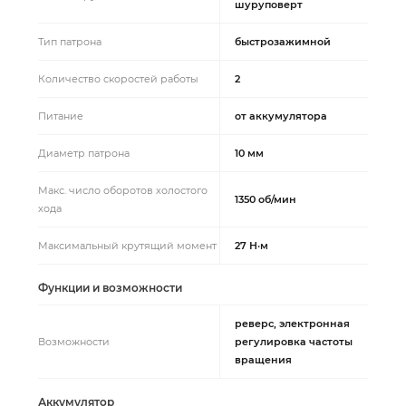
шуруповерт
Тип патрона
быстрозажимной
Количество скоростей работы
2
Питание
от аккумулятора
Диаметр патрона
10 мм
Макс. число оборотов холостого
1350 об/мин
хода
Максимальный крутящий момент
27 Н·м
Функции и возможности
реверс, электронная
Возможности
регулировка частоты
вращения
Аккумулятор