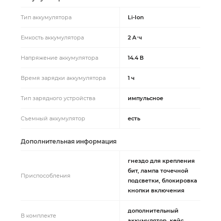
Тип аккумулятора
Li-Ion
Емкость аккумулятора
2 А⋅ч
Напряжение аккумулятора
14.4 В
Время зарядки аккумулятора
1 ч
Тип зарядного устройства
импульсное
Съемный аккумулятор
есть
Дополнительная информация
гнездо для крепления
бит, лампа точечной
Приспособления
подсветки, блокировка
кнопки включения
дополнительный
В комплекте
аккумулятор, кейс