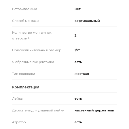
Встраиваемый
нет
Способ монтажа
вертикальный
Количество монтажных
2
отверстий
Присоединительный размер
1/2"
S-образные эксцентрики
есть
Тип подводки
жесткая
Комплектация
Лейка
есть
Держатель для душевой лейки
настенный держатель
Аэратор
есть