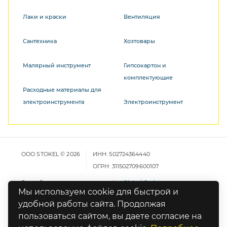
Лаки и краски
Вентиляция
Сантехника
Хозтовары
Малярный инструмент
Гипсокартон и
комплектующие
Расходные материалы для
электроинструмента
Электроинструмент
ООО STOKEL © 2026
ИНН: 502724364440
ОГРН: 311502709600107
Разработка и продвижение сайта
Global Code
Мы используем cookie для быстрой и
удобной работы сайта. Продолжая
Карта сайта
пользоваться сайтом, вы даете согласие на
Политика конфиденциальности