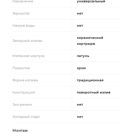
Назначение
универсальный
Термостат
нет
Нагрев воды
нет
керамический
Запорный клапан
картридж
Материал корпуса
латунь
Покрытие
хром
Форма излива
традиционная
Конструкция
поворотный излив
Эко-режим
нет
Холодный старт
нет
Монтаж