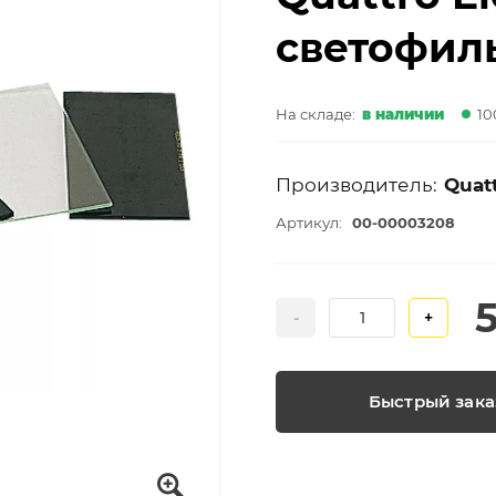
светофиль
На складе:
в наличии
10
Производитель:
Quat
Артикул:
00-00003208
-
+
Быстрый зака