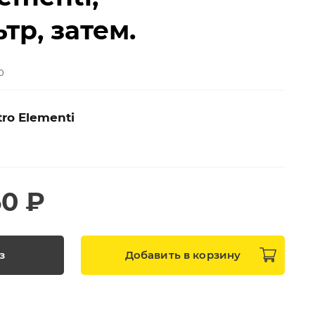
тр, затем.
0
tro Elementi
50 ₽
з
Добавить в
корзину