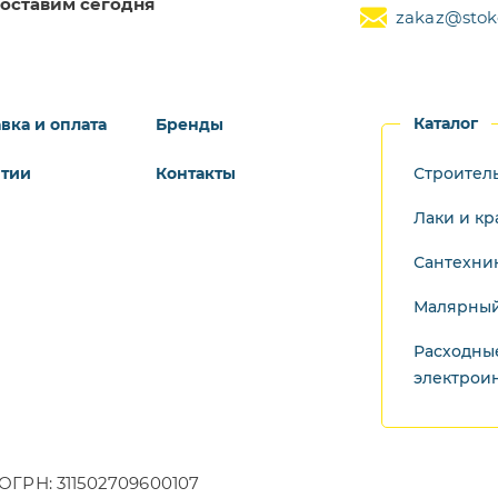
оставим сегодня
zakaz@stoke
Каталог
вка и оплата
Бренды
нтии
Контакты
Строител
Лаки и кр
Сантехни
Малярный
Расходны
электрои
ОГРН: 311502709600107