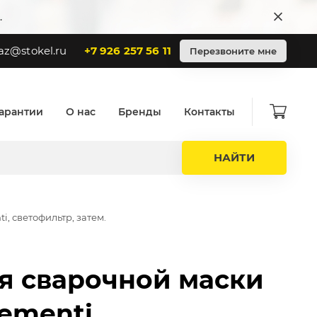
.
az@stokel.ru
+7 926 257 56 11
Перезвоните мне
арантии
О нас
Бренды
Контакты
НАЙТИ
i, светофильтр, затем.
я сварочной маски
lementi,