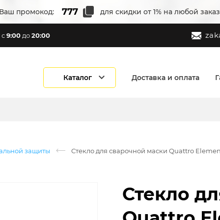
Ваш промокод:
для скидки от 1% на любой заказ
zak
с
9:00
до
20:00
Каталог
Доставка и оплата
Г
уальной защиты
Стекло для сварочной маски Quattro Element
Стекло дл
Quattro E