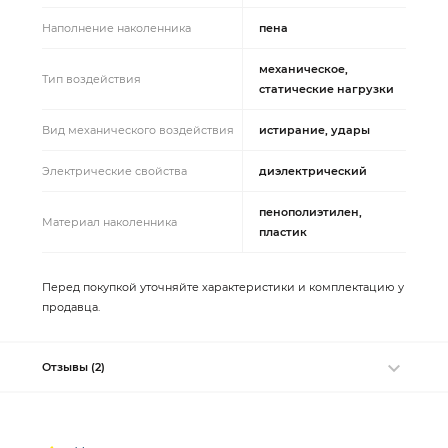
Наполнение наколенника
пена
механическое,
Тип воздействия
статические нагрузки
Вид механического воздействия
истирание, удары
Электрические свойства
диэлектрический
пенополиэтилен,
Материал наколенника
пластик
Перед покупкой уточняйте характеристики и комплектацию у
продавца.
Отзывы (2)