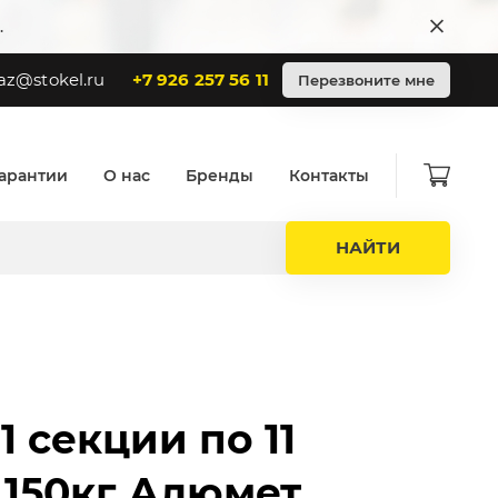
.
az@stokel.ru
+7 926 257 56 11
Перезвоните мне
арантии
О нас
Бренды
Контакты
НАЙТИ
1 секции по 11
 150кг Алюмет