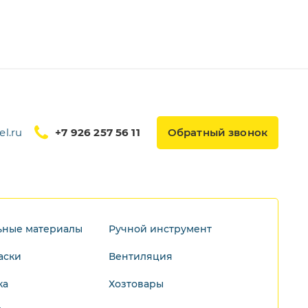
l.ru
+7 926 257 56 11
Обратный звонок
ьные материалы
Ручной инструмент
аски
Вентиляция
ка
Хозтовары