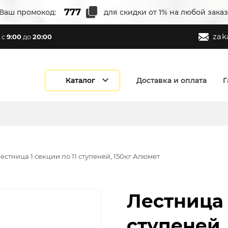
Ваш промокод:
для скидки от 1% на любой заказ
zak
с
9:00
до
20:00
Каталог
Доставка и оплата
Г
естница 1 секции по 11 ступеней, 150кг Алюмет
Лестница 
ступеней,