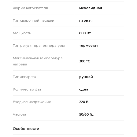
Форма нагревателя
мечевидная
Тип сварочной насадки
парная
Мощность
800 Вт
Тип регулятора температуры
термостат
Максимальная температура
300 °C
нагрева
Тип аппарата
ручной
Количество фаз
одна
Входное напряжение
220 В
Частота
50/60 Гц
Особенности