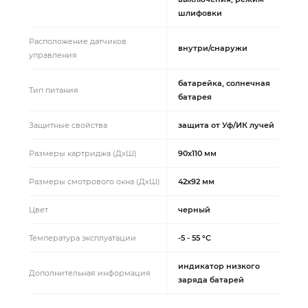
шлифовки
Расположение датчиков
внутри/снаружи
управления
батарейка, солнечная
Тип питания
батарея
Защитные свойства
защита от Уф/ИК лучей
Размеры картриджа (ДхШ)
90x110 мм
Размеры смотрового окна (ДхШ)
42x92 мм
Цвет
черный
Температура эксплуатации
-5 - 55 °C
индикатор низкого
Дополнительная информация
заряда батарей