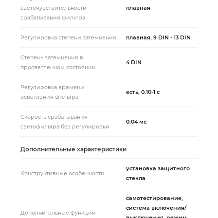
светочувствительности
плавная
срабатывания фильтра
Регулировка степени затемнения
плавная, 9 DIN - 13 DIN
Степень затемнения в
4 DIN
просветленном состоянии
Регулировка времени
есть, 0.10-1 с
осветления фильтра
Скорость срабатывания
0.04 мс
светофильтра без регулировки
Дополнительные характеристики
установка защитного
Конструктивные особенности
стекла
самотестирование,
система включения/
Дополнительные функции
выключения, режим