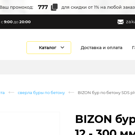
Ваш промокод:
для скидки от 1% на любой заказ
zak
с
9:00
до
20:00
Каталог
Доставка и оплата
Г
нта
сверла буры по бетону
BIZON бур по бетону SDS plu
BIZON бур
12 - 300 м