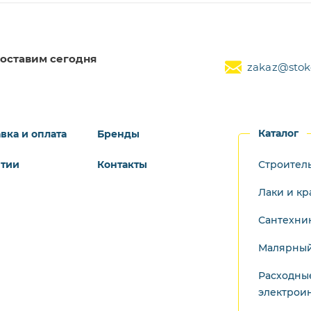
оставим сегодня
zakaz@stoke
Каталог
вка и оплата
Бренды
нтии
Контакты
Строител
Лаки и кр
Сантехни
Малярный
Расходны
электрои