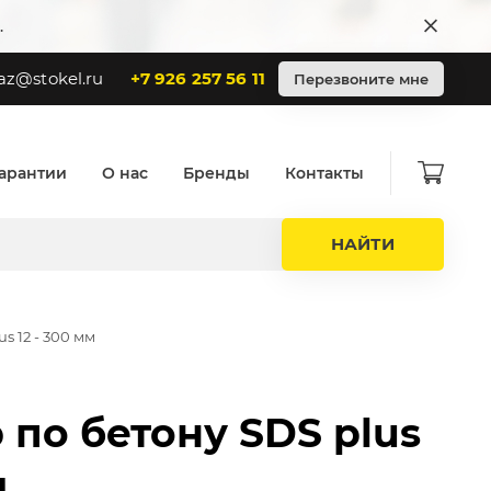
.
az@stokel.ru
+7 926 257 56 11
Перезвоните мне
арантии
О нас
Бренды
Контакты
НАЙТИ
s 12 - 300 мм
 по бетону SDS plus
м