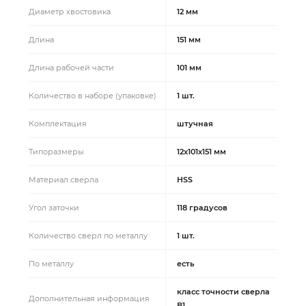
Диаметр хвостовика
12 мм
Длина
151 мм
Длина рабочей части
101 мм
Количество в наборе (упаковке)
1 шт.
Комплектация
штучная
Типоразмеры
12x101x151 мм
Материал сверла
HSS
Угол заточки
118 градусов
Количество сверл по металлу
1 шт.
По металлу
есть
класс точности сверла
Дополнительная информация
В1