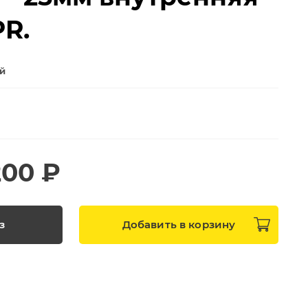
PR.
ей
200 ₽
з
Добавить в
корзину