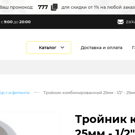
Ваш промокод:
для скидки от 1% на любой заказ
zak
с
9:00
до
20:00
Каталог
Доставка и оплата
Г
p-r и фитинги.
Тройник комбинированный 25мм - 1/2" - 25м
Тройник 
25мм - 1/2