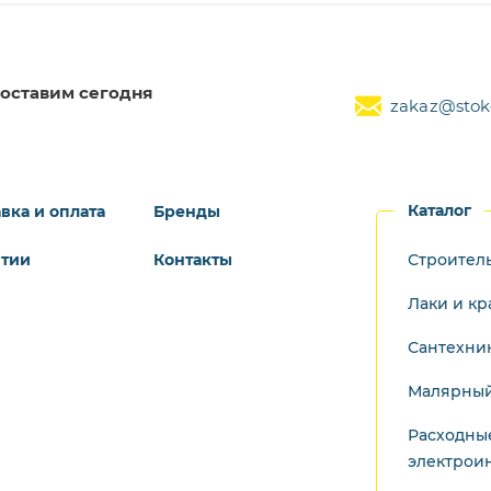
оставим сегодня
zakaz@stoke
Каталог
вка и оплата
Бренды
нтии
Контакты
Строител
Лаки и кр
Сантехни
Малярный
Расходны
электрои