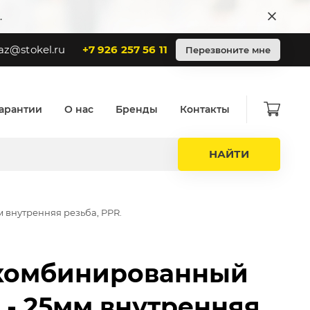
.
az@stokel.ru
+7 926 257 56 11
Перезвоните мне
арантии
О нас
Бренды
Контакты
НАЙТИ
м внутренняя резьба, PPR.
комбинированный
" - 25мм внутренняя