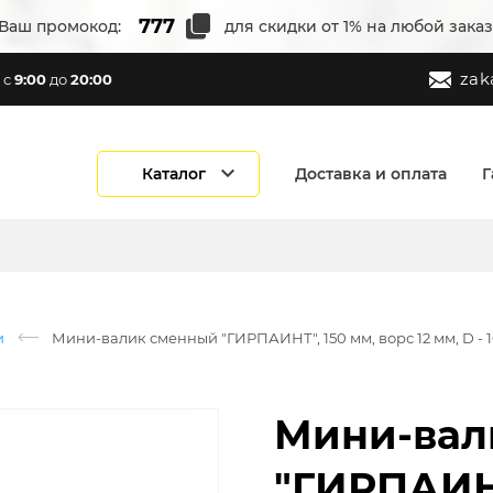
Ваш промокод:
для скидки от 1% на любой заказ
zak
с
9:00
до
20:00
Каталог
Доставка и оплата
Г
и
Мини-валик сменный "ГИРПАИНТ", 150 мм, ворс 12 мм, D - 1
Мини-вал
"ГИРПАИНТ