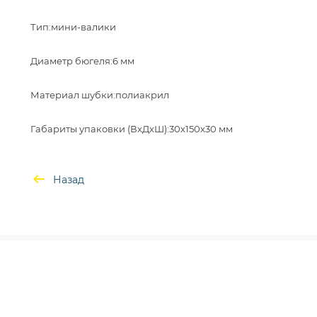
Тип:мини-валики
Диаметр бюгеля:6 мм
Материал шубки:полиакрил
Назад