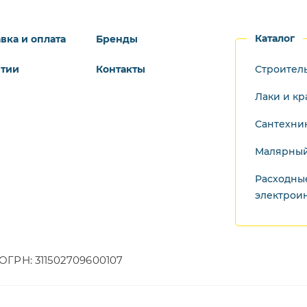
Каталог
вка и оплата
Бренды
нтии
Контакты
Строител
Лаки и кр
Сантехни
Малярный
Расходны
электрои
ОГРН: 311502709600107