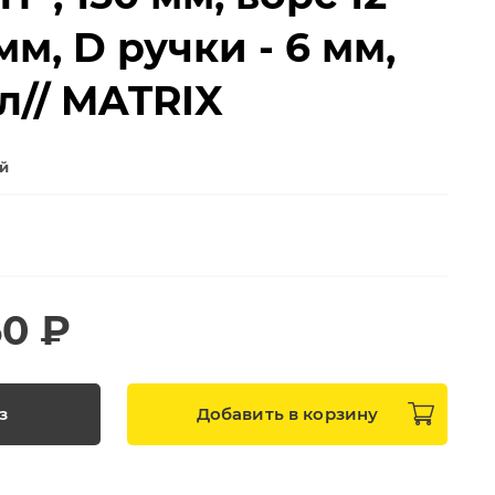
 мм, D ручки - 6 мм,
л// MATRIX
ей
50 ₽
з
Добавить в
корзину