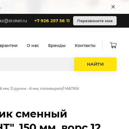
.
az@stokel.ru
+7 926 257 56 11
Перезвоните мне
арантии
О нас
Бренды
Контакты
НАЙТИ
6 мм, D ручки - 6 мм, полиакрил// MATRIX
ик сменный
", 150 мм, ворс 12