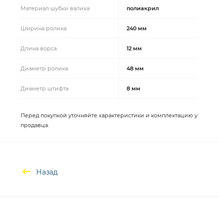
Материал шубки валика
полиакрил
Ширина ролика
240 мм
Длина ворса
12 мм
Диаметр ролика
48 мм
Диаметр штифта
8 мм
Перед покупкой уточняйте характеристики и комплектацию у
продавца.
Назад