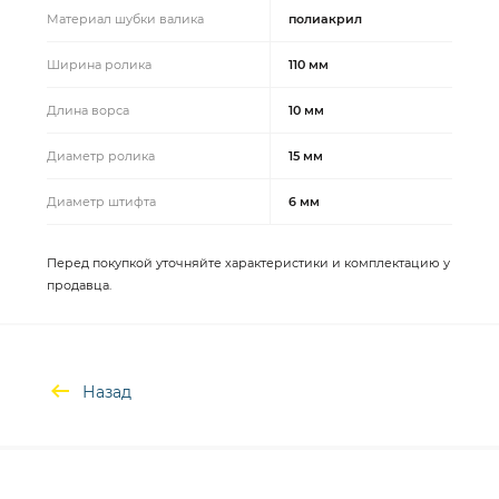
Материал шубки валика
полиакрил
Ширина ролика
110 мм
Длина ворса
10 мм
Диаметр ролика
15 мм
Диаметр штифта
6 мм
Перед покупкой уточняйте характеристики и комплектацию у
продавца.
Назад