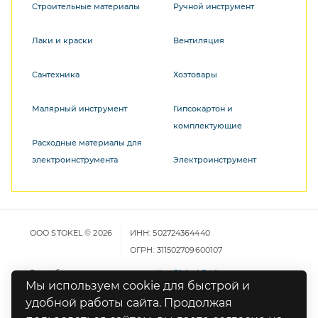
Строительные материалы
Ручной инструмент
Лаки и краски
Вентиляция
Сантехника
Хозтовары
Малярный инструмент
Гипсокартон и
комплектующие
Расходные материалы для
электроинструмента
Электроинструмент
ООО STOKEL © 2026
ИНН: 502724364440
ОГРН: 311502709600107
Разработка и продвижение сайта
Global Code
Мы используем cookie для быстрой и
удобной работы сайта. Продолжая
Карта сайта