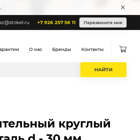
.
az@stokel.ru
+7 926 257 56 11
Перезвоните мне
арантии
О нас
Бренды
Контакты
НАЙТИ
ительный круглый
таль d - 30 мм