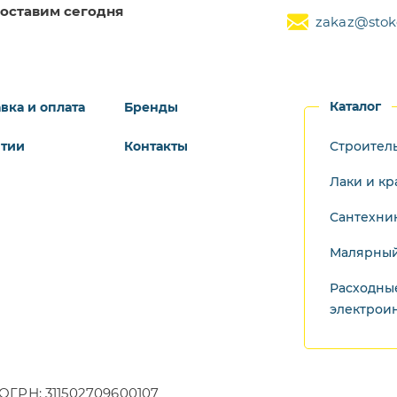
оставим сегодня
zakaz@stoke
Каталог
вка и оплата
Бренды
нтии
Контакты
Строител
Лаки и кр
Сантехни
Малярный
Расходны
электрои
ОГРН: 311502709600107