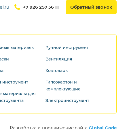
l.ru
+7 926 257 56 11
Обратный звонок
ьные материалы
Ручной инструмент
аски
Вентиляция
ка
Хозтовары
 инструмент
Гипсокартон и
комплектующие
е материалы для
нструмента
Электроинструмент
Разработка и продвижение сайта
Global Code